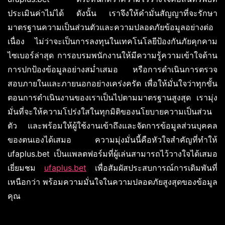
ประเมินค่าไม่ได้ ดังนั้น เราจึงให้คำมั่นสัญญาที่จะรักษา
มาตรฐานความเป็นส่วนตัวและความปลอดภัยข้อมูลอย่างต่อ
เนื่อง ไม่ว่าจะเป็นการลงทุนในเทคโนโลยีป้องกันภัยคุกคาม
ไซเบอร์ล่าสุด การอบรมพนักงานให้มีความรู้ความเข้าใจด้าน
การปกป้องข้อมูลอย่างสม่ำเสมอ หรือการดำเนินการตรวจ
สอบภายในและภายนอกอย่างเคร่งครัด เพื่อให้มั่นใจว่าทุกขั้น
ตอนการดำเนินงานของเราเป็นไปตามมาตรฐานสูงสุด เรามุ่ง
มั่นที่จะให้ความโปร่งใสในทุกมิติของนโยบายความเป็นส่วน
ตัว และพร้อมให้ผู้ใช้งานเข้าถึงและจัดการข้อมูลส่วนบุคคล
ของตนเองได้เสมอ ความมุ่งมั่นนี้คือหัวใจสำคัญที่ทำให้
ufaplus.bet เป็นแพลตฟอร์มที่ผู้เล่นสามารถไว้วางใจได้เสมอ
เยี่ยมชม
ufaplus.bet
เพื่อสัมผัสประสบการณ์การเดิมพันที่
เหนือกว่า พร้อมความมั่นใจในความปลอดภัยสูงสุดของข้อมูล
คุณ