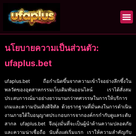
Skip
to
content
นโยบายความเป็นส่วนตัว:
ufaplus.bet
ufaplus.bet ถือกำเนิดขึ้นจากความเข้าใจอย่างลึกซึ้งใน
พลวัตของอุตสาหกรรมเว็บเดิมพันออนไลน์ เราได้สั่งสม
ประสบการณ์มาอย่างยาวนานกว่าทศวรรษในการให้บริการ
เกมและความบันเทิงดิจิทัล ด้วยรากฐานที่มั่นคงในการดำเนิน
งานภายใต้ใบอนุญาตประกอบการจากองค์กรกำกับดูแลระดับ
สากล ufaplus.bet จึงมุ่งมั่นที่จะเป็นผู้นำด้านความปลอดภัย
และความน่าเชื่อถือ นับตั้งแต่เริ่มแรก เราให้ความสำคัญกับ